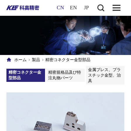
CN
EN
JP
ホーム
製品
精密コネクター金型部品
金属プレス、プラ
精密コネクター金
精密規格品及び特
スチック金型、治
型部品
注丸物パーツ
具