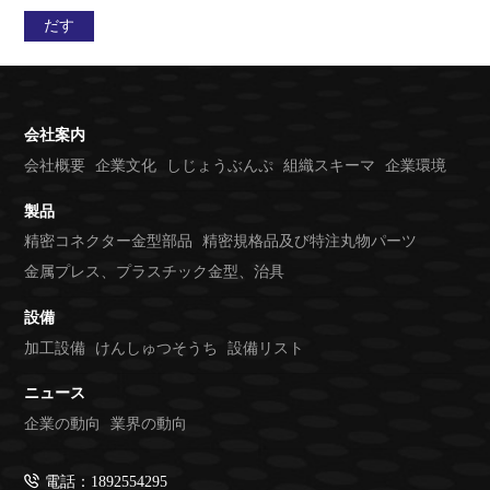
会社案内
会社概要
企業文化
しじょうぶんぷ
組織スキーマ
企業環境
製品
精密コネクター金型部品
精密規格品及び特注丸物パーツ
金属プレス、プラスチック金型、治具
設備
加工設備
けんしゅつそうち
設備リスト
ニュース
企業の動向
業界の動向
電話：1892554295