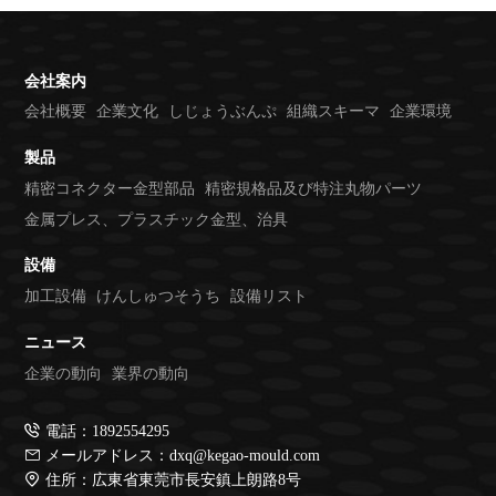
会社案内
会社概要
企業文化
しじょうぶんぷ
組織スキーマ
企業環境
製品
精密コネクター金型部品
精密規格品及び特注丸物パーツ
金属プレス、プラスチック金型、治具
設備
加工設備
けんしゅつそうち
設備リスト
ニュース
企業の動向
業界の動向
電話：1892554295
メールアドレス：dxq@kegao-mould.com
住所：広東省東莞市長安鎮上朗路8号