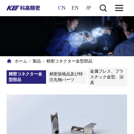
CN
EN
JP
ホーム
製品
精密コネクター金型部品
金属プレス、プラ
精密コネクター金
精密規格品及び特
スチック金型、治
型部品
注丸物パーツ
具